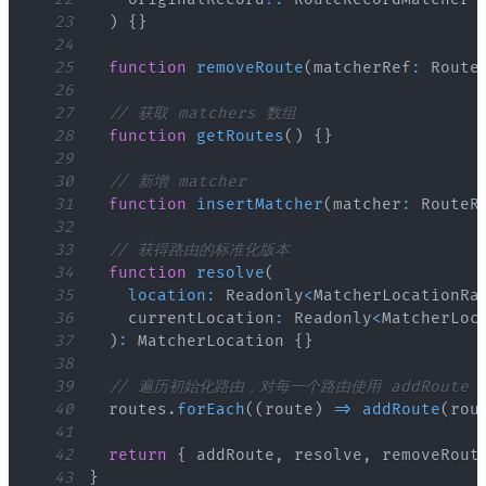
23
)
{
}
24
25
function
removeRoute
(
matcherRef
:
Route
26
27
// 获取 matchers 数组
28
function
getRoutes
(
)
{
}
29
30
// 新增 matcher
31
function
insertMatcher
(
matcher
:
RouteR
32
33
// 获得路由的标准化版本
34
function
resolve
(
35
location
:
Readonly
<
MatcherLocationRa
36
    currentLocation
:
Readonly
<
MatcherLoc
37
)
:
MatcherLocation
{
}
38
39
// 遍历初始化路由，对每一个路由使用 addRoute
40
  routes
.
forEach
(
(
route
)
=>
addRoute
(
rou
41
42
return
{
 addRoute
,
 resolve
,
 removeRout
43
}