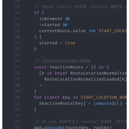
14
15
// 初始化 router 时设置 started 属性为
16
if
(
17
      isBrowser 
&&
18
!
started 
&&
19
      currentRoute
.
value
===
START_LOCAT
20
)
{
21
      started 
=
true
22
}
23
24
// 设置初始化路由属性并赋值
25
const
 reactiveRoute 
=
{
}
as
{
26
[
k 
in
keyof
RouteLocationNormalize
27
RouteLocationNormalizedLoaded
[
k
]
28
>
29
}
30
for
(
const
 key 
in
START_LOCATION_NOR
31
      reactiveRoute
[
key
]
=
computed
(
(
)
=
32
}
33
34
// 向 vue 实例中注入 router 等属性，便于
35
    app
.
provide
(
routerKey
,
 router
)