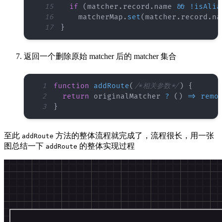
15
if
(
matcher
.
record
.
name
&&
!
isAlia
16
    matcherMap
.
set
(
matcher
.
record
.
na
17
}
返回一个删除原始 matcher 后的 matcher 集合
1
function
addRoute
(
/*相关参数*/
)
{
2
return
 originalMatcher 
?
(
)
=>
remo
3
}
至此
方法的整体流程就完成了，流程很长，用一张
addRoute
图总结一下
的整体实现过程
addRoute