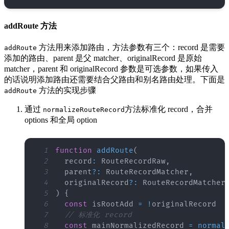
addRoute 方法
方法用来添加路由，方法参数有三个：record 是需要
addRoute
添加的路由、parent 是父 matcher、originalRecord 是原始
matcher，parent 和 originalRecord 参数是可选参数，如果传入
的话说明添加路由还需要结合父路由和别名路由处理。下面是
方法的实现步骤
addRoute
通过
方法标准化 record，合并
normalizeRouteRecord
options 和全局 option
1
function
addRoute
(
2
  record
:
RouteRecordRaw
,
3
  parent
?
:
RouteRecordMatcher
,
4
  originalRecord
?
:
RouteRecordMatcher
5
)
{
6
const
 isRootAdd 
=
!
7
// 标准化 record
8
const
 mainNormalizedRecord 
=
normal