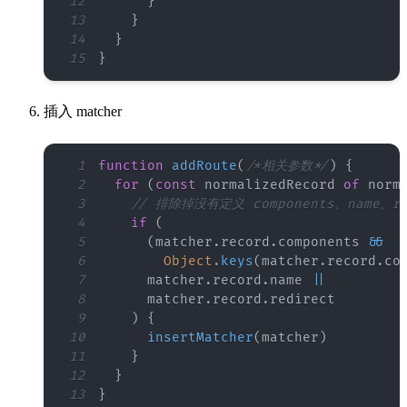
12
}
13
}
14
}
15
}
插入 matcher
1
function
addRoute
(
/*相关参数*/
)
{
2
for
(
const
 normalizedRecord 
of
 norm
3
// 排除掉没有定义 components、name、
4
if
(
5
(
matcher
.
record
.
components
&&
6
Object
.
keys
(
matcher
.
record
.
co
7
      matcher
.
record
.
name
||
8
      matcher
.
record
.
redirect
9
)
{
10
insertMatcher
(
matcher
)
11
}
12
}
13
}