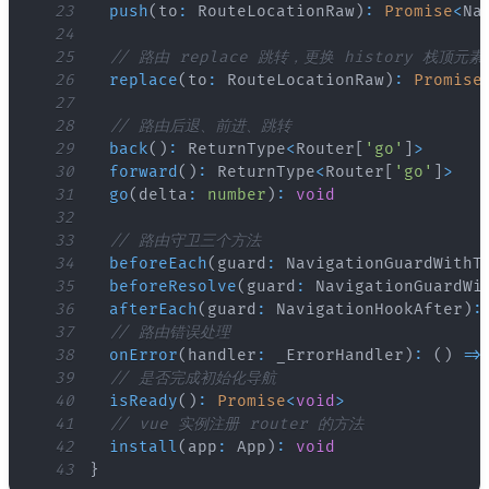
23
push
(
to
:
RouteLocationRaw
)
:
Promise
<
Na
24
25
// 路由 replace 跳转，更换 history 栈顶元素
26
replace
(
to
:
RouteLocationRaw
)
:
Promise
27
28
// 路由后退、前进、跳转
29
back
(
)
:
ReturnType
<
Router
[
'go'
]
>
30
forward
(
)
:
ReturnType
<
Router
[
'go'
]
>
31
go
(
delta
:
number
)
:
void
32
33
// 路由守卫三个方法
34
beforeEach
(
guard
:
NavigationGuardWithT
35
beforeResolve
(
guard
:
NavigationGuardWi
36
afterEach
(
guard
:
NavigationHookAfter
)
:
37
// 路由错误处理
38
onError
(
handler
:
 _ErrorHandler
)
:
(
)
=>
39
// 是否完成初始化导航
40
isReady
(
)
:
Promise
<
void
>
41
// vue 实例注册 router 的方法
42
install
(
app
:
App
)
:
void
43
}