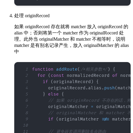
处理 originRecord
如果 originRecord 存在就将 matcher 放入 originRecord 的
alias 中；否则将第一个 matcher 作为 originalRocord 处
理。此外当 originalMatcher 和 matcher 不相等时，说明
matcher 是有别名记录产生，放入 originalMatcher 的 alias
中
1
function
addRoute
(
/*相关参数*/
)
{
2
for
(
const
 normalizedRecord 
of
 norm
3
if
(
originalRecord
)
{
4
      originalRecord
.
alias
.
push
(
match
5
}
else
{
6
// 如果 originRecord 不存在的话，将第
7
      originalMatcher 
=
 originalMatch
8
// originalMatcher 和 matche
9
if
(
originalMatcher 
!==
 matcher
10
11
// 避免嵌套调用删除多余路由