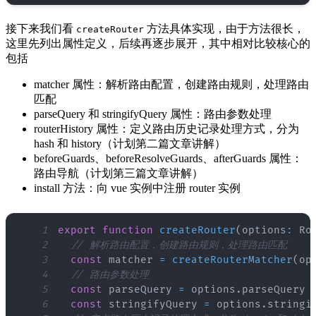
接下来我们看
方法具体实现，由于方法很长，
createRouter
这里先列出属性定义，后续再逐步展开，其中相对比较核心的
包括
matcher 属性：解析路由配置，创建路由规则，处理路由
匹配
parseQuery 和 stringifyQuery 属性：路由参数处理
routerHistory 属性：定义路由历史记录处理方式，分为
hash 和 history（计划第二篇文章讲解）
beforeGuards、beforeResolveGuards、afterGuards 属性：
路由导航（计划第三篇文章讲解）
install 方法：向 vue 实例中注册 router 实例
1
export
function
createRouter
(
options
:
Ro
2
// 解析路由配置，创建路由规则，处理路由匹配
3
const
 matcher 
=
createRouterMatcher
(
op
4
// 路由参数处理
5
const
 parseQuery 
=
 options
.
parseQuery
6
const
 stringifyQuery 
=
 options
.
stringi