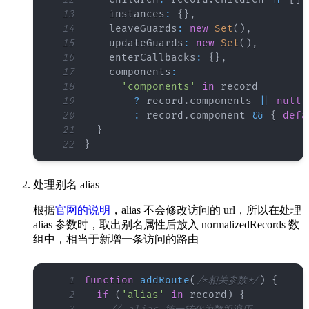
13
    instances
:
{
}
,
14
    leaveGuards
:
new
Set
(
)
,
15
    updateGuards
:
new
Set
(
)
,
16
    enterCallbacks
:
{
}
,
17
    components
:
18
'components'
in
19
?
 record
.
components
||
null
20
:
 record
.
component
&&
{
defa
21
}
22
}
处理别名 alias
根据
官网的说明
，alias 不会修改访问的 url，所以在处理
alias 参数时，取出别名属性后放入 normalizedRecords 数
组中，相当于新增一条访问的路由
1
function
addRoute
(
/*相关参数*/
)
{
2
if
(
'alias'
in
 record
)
{