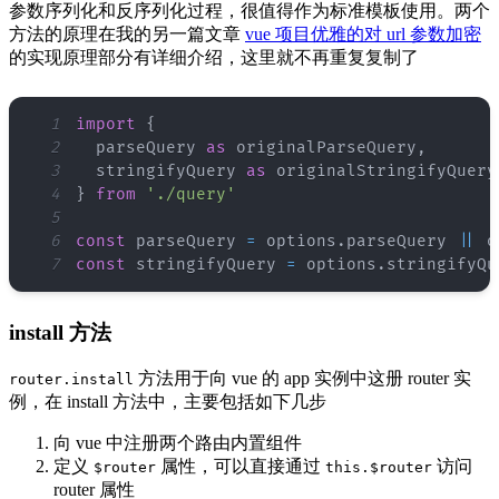
参数序列化和反序列化过程，很值得作为标准模板使用。两个
方法的原理在我的另一篇文章
vue 项目优雅的对 url 参数加密
的实现原理部分有详细介绍，这里就不再重复复制了
1
import
{
2
  parseQuery 
as
 originalParseQuery
,
3
  stringifyQuery 
as
 originalStringifyQuery
4
}
from
'./query'
5
6
const
 parseQuery 
=
 options
.
parseQuery
||
7
const
 stringifyQuery 
=
 options
.
stringifyQu
install 方法
方法用于向 vue 的 app 实例中这册 router 实
router.install
例，在 install 方法中，主要包括如下几步
向 vue 中注册两个路由内置组件
定义
属性，可以直接通过
访问
$router
this.$router
router 属性