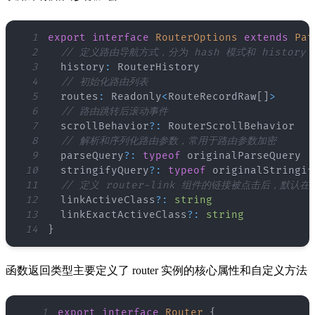
1
export
interface
RouterOptions
extends
Pat
2
// 定义路由导航方式，分为 hash 模式和 history
3
  history
:
RouterHistory
4
// 初始化路由列表
5
  routes
:
Readonly
<
RouteRecordRaw
[
]
>
6
// 路由跳转后滚动事件
7
  scrollBehavior
?
:
RouterScrollBehavior
8
// 解析和序列化路由参数，常用于路由参数加密
9
  parseQuery
?
:
typeof
10
  stringifyQuery
?
:
typeof
11
// 定义 router-link 组件的链接被点击后，默认在
12
  linkActiveClass
?
:
string
13
  linkExactActiveClass
?
:
string
14
}
函数返回类型主要定义了 router 实例的核心属性和自定义方法
1
export
interface
Router
{