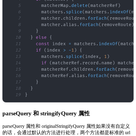
5
      matcherMap
.
delete
(
matcherRef
)
6
      matchers
.
splice
(
matchers
.
indexOf
(
m
7
      matcher
.
children
.
forEach
(
removeRou
8
      matcher
.
alias
.
forEach
(
removeRoute
)
9
}
10
}
else
{
11
const
 index 
=
 matchers
.
indexOf
(
match
12
if
(
index 
>
-
1
)
{
13
      matchers
.
splice
(
index
,
1
)
14
if
(
matcherRef
.
record
.
name
)
 matche
15
      matcherRef
.
children
.
forEach
(
remove
16
      matcherRef
.
alias
.
forEach
(
removeRou
17
}
18
}
19
}
parseQuery 和 stringifyQuery 属性
parseQuery 属性和 originalStringifyQuery 属性如果没有自定义
的话，会通过默认的方法进行处理，两个方法都是标准的 url