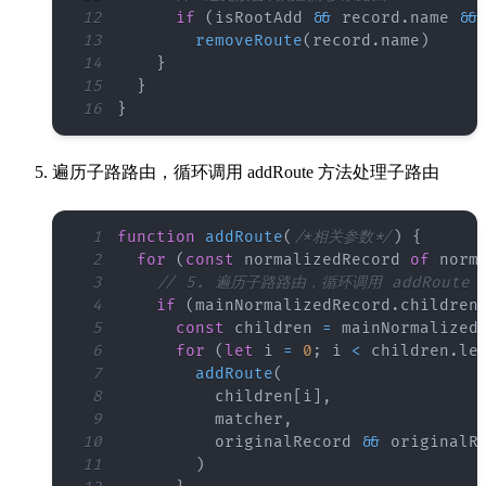
12
if
(
isRootAdd 
&&
 record
.
name
&&
13
removeRoute
(
record
.
name
)
14
}
15
}
16
}
遍历子路路由，循环调用 addRoute 方法处理子路由
1
function
addRoute
(
/*相关参数*/
)
{
2
for
(
const
 normalizedRecord 
of
 norm
3
// 5. 遍历子路路由，循环调用 addRoute
4
if
(
mainNormalizedRecord
.
children
5
const
 children 
=
 mainNormalized
6
for
(
let
 i 
=
0
;
 i 
<
 children
.
le
7
addRoute
(
8
          children
[
i
]
,
9
          matcher
,
10
          originalRecord 
&&
 originalR
11
)