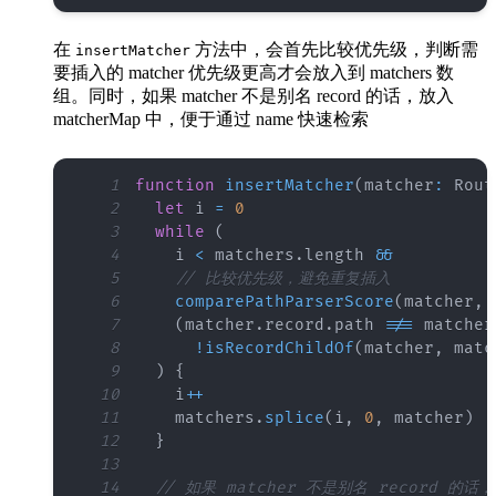
在
方法中，会首先比较优先级，判断需
insertMatcher
要插入的 matcher 优先级更高才会放入到 matchers 数
组。同时，如果 matcher 不是别名 record 的话，放入
matcherMap 中，便于通过 name 快速检索
1
function
insertMatcher
(
matcher
:
Rout
2
let
 i 
=
0
3
while
(
4
    i 
<
 matchers
.
length
&&
5
// 比较优先级，避免重复插入
6
comparePathParserScore
(
matcher
,
 
7
(
matcher
.
record
.
path
!==
 matcher
8
!
isRecordChildOf
(
matcher
,
 matc
9
)
{
10
    i
++
11
    matchers
.
splice
(
i
,
0
,
 matcher
)
12
}
13
14
// 如果 matcher 不是别名 record 的话