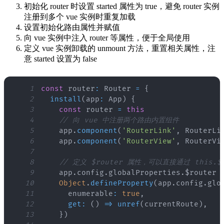
初始化 router 时设置 started 属性为 true，避免 router 实例
注册到多个 vue 实例时重复加载
设置初始化路由属性并赋值
向 vue 实例中注入 router 等属性，便于全局使用
定义 vue 实例卸载的 unmount 方法，重置相关属性，注
意 started 设置为 false
1
const
 router
:
Router
=
{
2
install
(
app
:
App
)
{
3
const
 router 
=
this
4
// 向 vue 中注册两个路由内置组件
5
    app
.
component
(
'RouterLink'
,
RouterLi
6
    app
.
component
(
'RouterView'
,
RouterVi
7
8
// 定义 $router 属性，可以直接通过 this.$r
9
    app
.
config
.
globalProperties
.
$router
10
Object
.
defineProperty
(
app
.
config
.
glo
11
      enumerable
:
true
,
12
get
:
(
)
=>
unref
(
currentRoute
)
,
13
}
)