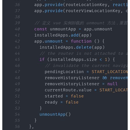
36
    app
.
provide
(
routeLocationKey
,
reacti
37
    app
.
provide
(
routerViewLocationKey
,
 c
38
39
// 定义 vue 实例卸载的 unmount 方法，重置
40
const
 unmountApp 
=
 app
.
unmount
41
    installedApps
.
add
(
app
)
42
    app
.
unmount
=
function
(
)
{
43
      installedApps
.
delete
(
app
)
44
// the router is not attached to a
45
if
(
installedApps
.
size
<
1
)
{
46
// invalidate the current naviga
47
        pendingLocation 
=
START_LOCATION
48
        removeHistoryListener 
&&
removeH
49
        removeHistoryListener 
=
null
50
        currentRoute
.
value
=
START_LOCAT
51
        started 
=
false
52
        ready 
=
false
53
}
54
unmountApp
(
)
55
}
56
}
,