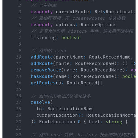
2
// 当前路由
3
readonly
 currentRoute
:
Ref
<
RouteLocati
4
// 路由配置项，即 createRouter 传入参数
5
readonly
 options
:
RouterOptions
6
// 是否允许监听 history 事件，通常用于微前端
7
  listening
:
boolean
8
9
// 路由的 crud
10
addRoute
(
parentName
:
RouteRecordName
,
 
11
addRoute
(
route
:
RouteRecordRaw
)
:
(
)
=>
12
removeRoute
(
name
:
RouteRecordName
)
:
vo
13
hasRoute
(
name
:
RouteRecordName
)
:
boole
14
getRoutes
(
)
:
RouteRecord
[
]
15
16
// 返回路由地址的标准化版本
17
resolve
(
18
    to
:
RouteLocationRaw
,
19
    currentLocation
?
:
RouteLocationNorma
20
)
:
RouteLocation
&
{
 href
:
string
}
21
22
// 路由 push 跳转，history 栈会增加跳转路由