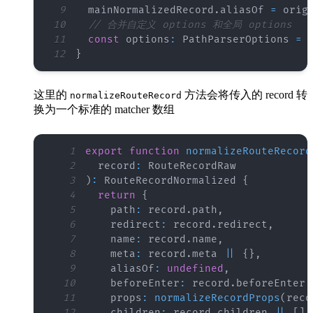
9
  mainNormalizedRecord
.
aliasOf
=
 orig
10
// 合并自定义 options 和全局 options
11
const
 options
:
PathParserOptions
=
12
}
这里的
方法会将传入的 record 转
normalizeRouteRecord
换为一个标准的 matcher 数组
1
export
function
normalizeRouteRecord
2
  record
:
RouteRecordRaw
3
)
:
RouteRecordNormalized
{
4
return
{
5
    path
:
 record
.
path
,
6
    redirect
:
 record
.
redirect
,
7
    name
:
 record
.
name
,
8
    meta
:
 record
.
meta
||
{
}
,
9
    aliasOf
:
undefined
,
10
    beforeEnter
:
 record
.
beforeEnter
,
11
    props
:
normalizeRecordProps
(
reco
12
    children
:
 record
.
children
||
[
]
,