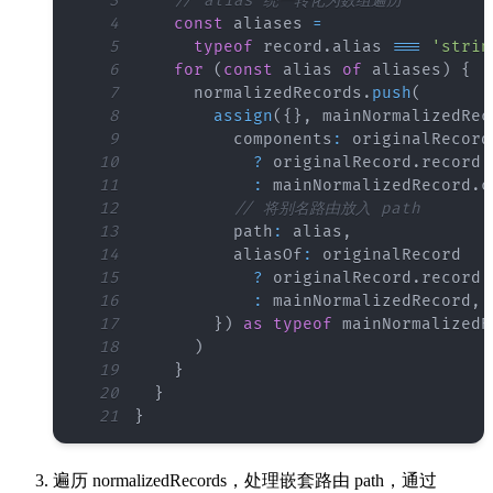
3
// alias 统一转化为数组遍历
4
const
 aliases 
=
5
typeof
 record
.
alias
===
'strin
6
for
(
const
 alias 
of
 aliases
)
{
7
      normalizedRecords
.
push
(
8
assign
(
{
}
,
 mainNormalizedRec
9
          components
:
10
?
 originalRecord
.
record
.
11
:
 mainNormalizedRecord
.
c
12
// 将别名路由放入 path
13
          path
:
 alias
,
14
          aliasOf
:
15
?
 originalRecord
.
record
16
:
 mainNormalizedRecord
,
17
}
)
as
typeof
18
)
19
}
20
}
21
}
遍历 normalizedRecords，处理嵌套路由 path，通过