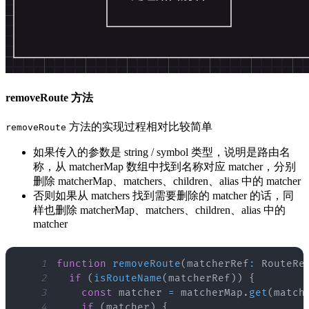
removeRoute 方法
方法的实现过程相对比较简单
removeRoute
如果传入的参数是 string / symbol 类型，说明是路由名
称，从 matcherMap 数组中找到名称对应 matcher，分别
删除 matcherMap、matchers、children、alias 中的 matcher
否则如果从 matchers 找到需要删除的 matcher 的话，同
样也删除 matcherMap、matchers、children、alias 中的
matcher
1
function
removeRoute
(
matcherRef
:
RouteRe
2
if
(
isRouteName
(
matcherRef
)
)
{
3
const
 matcher 
=
 matcherMap
.
get
(
match
4
if
(
matcher
)
{