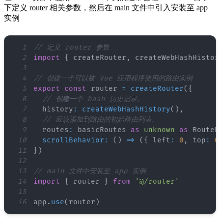
下定义 router 相关参数，然后在 main 文件中引入安装至 app
实例
1
// 定义 router 参数
2
import
{
 createRouter
,
 createWebHashHistor
3
4
// 创建一个可以被 Vue 应用程序使用的路由实例
5
export
const
 router 
=
createRouter
(
{
6
// 创建一个 hash 历史记录。
7
  history
:
createWebHashHistory
(
)
,
8
// 应该添加到路由的初始路由列表。
9
  routes
:
 basicRoutes 
as
unknown
as
RouteR
10
scrollBehavior
:
(
)
=>
(
{
 left
:
0
,
 top
:
0
11
}
)
12
13
// main 文件中安装至 app 实例
14
import
{
 router 
}
from
'@/router'
15
16
app
.
use
(
router
)