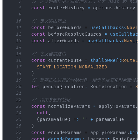
7
// 定义路由历史记录处理方式，分为 hash 和 hist
8
const
 routerHistory 
=
 options
.
history
9
10
// 定义路由守卫
11
const
 beforeGuards 
=
useCallbacks
<
Navi
12
const
 beforeResolveGuards 
=
useCallbac
13
const
 afterGuards 
=
useCallbacks
<
Navig
14
15
// 定义当前路由
16
const
 currentRoute 
=
shallowRef
<
RouteL
17
START_LOCATION_NORMALIZED
18
)
19
// 暂存正在进行的导航操作，用于地址变化时判断导
20
let
 pendingLocation
:
RouteLocation
=
S
21
22
// 路由参数规范化
23
const
 normalizeParams 
=
 applyToParams
.
24
null
,
25
(
paramValue
)
=>
''
+
26
)
27
const
 encodeParams 
=
 applyToParams
.
bin
28
const
decodeParams
:
(
params
:
RoutePara