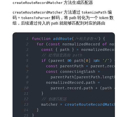
方法生成匹配器
createRouteRecordMatcher
方法通过
编
createRouteRecordMatcher
tokenizePath
码 +
解码，将 path 转化为一个 token 数
tokensToParser
组，后续通过传入的 path 就能够匹配到对应的路由
1
function
addRoute
(
/*相关参数*/
)
{
2
for
(
const
 normalizedRecord 
of
 nor
3
const
{
 path 
}
=
4
// 处理嵌套路由 path
5
if
(
parent 
&&
 path
[
0
]
!==
'/'
)
{
6
const
 parentPath 
=
 parent
.
reco
7
const
 connectingSlash 
=
8
        parentPath
[
parentPath
.
length
9
      normalizedRecord
.
path
=
10
        parent
.
record
.
path
+
(
path 
&
11
}
12
// 创建匹配器
13
    matcher 
=
createRouteRecordMatch
14
}
15
}