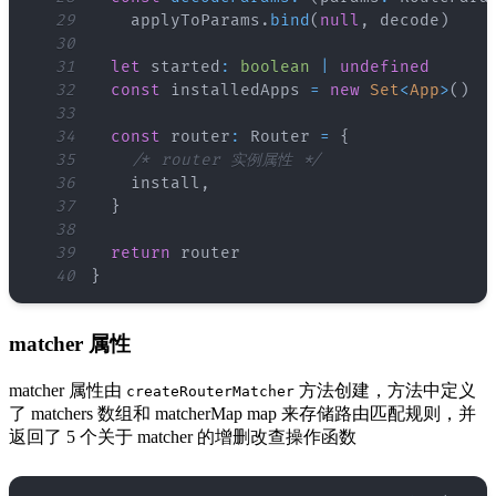
29
    applyToParams
.
bind
(
null
,
 decode
)
30
31
let
 started
:
boolean
|
undefined
32
const
 installedApps 
=
new
Set
<
App
>
(
)
33
34
const
 router
:
Router
=
{
35
/* router 实例属性 */
36
    install
,
37
}
38
39
return
40
}
matcher 属性
matcher 属性由
方法创建，方法中定义
createRouterMatcher
了 matchers 数组和 matcherMap map 来存储路由匹配规则，并
返回了 5 个关于 matcher 的增删改查操作函数