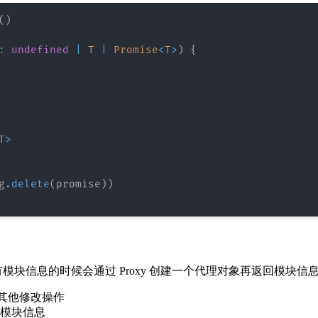
(
)
:
undefined
|
T
|
Promise
<
T
>
)
{
T
>
g
.
delete
(
promise
)
)
信息的时候会通过 Proxy 创建一个代理对象再返回模块信息，使
有其他修改操作
模块信息