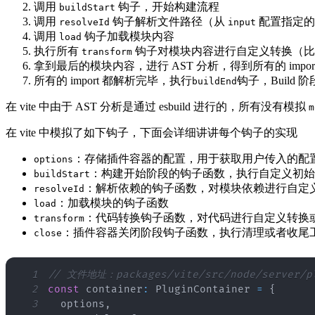
调用
钩子，开始构建流程
buildStart
调用
钩子解析文件路径（从
配置指定的
resolveId
input
调用
钩子加载模块内容
load
执行所有
钩子对模块内容进行自定义转换（比如 b
transform
拿到最后的模块内容，进行 AST 分析，得到所有的 impo
所有的 import 都解析完毕，执行
钩子，Build 
buildEnd
在 vite 中由于 AST 分析是通过 esbuild 进行的，所有没有模拟
m
在 vite 中模拟了如下钩子，下面会详细讲讲每个钩子的实现
：存储插件容器的配置，用于获取用户传入的配
options
：构建开始阶段的钩子函数，执行自定义初始
buildStart
：解析依赖的钩子函数，对模块依赖进行自定
resolveId
：加载模块的钩子函数
load
：代码转换钩子函数，对代码进行自定义转换
transform
：插件容器关闭阶段钩子函数，执行清理或者收尾
close
1
// 文件地址：packages/vite/src/node/server/pl
2
const
 container
:
PluginContainer
=
{
3
  options
,