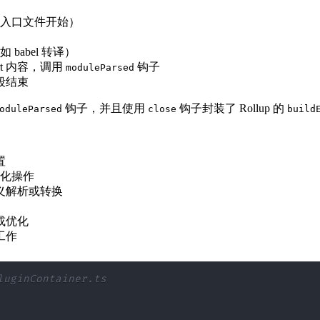
入口文件开始）
abel 转译）
rt 内容，调用
钩子
moduleParsed
阶段结束
钩子，并且使用
钩子封装了 Rollup 的
oduleParsed
close
build
置
化操作
义解析或转换
或优化
工作
uginContainer.ts