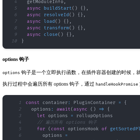
4
  getModuleInfo
,
5
async
buildStart
(
)
{
}
,
6
async
resolveId
(
)
{
}
,
7
async
load
(
)
{
}
,
8
async
transform
(
)
{
}
,
9
async
close
(
)
{
}
,
10
}
options 钩子
钩子是一个立即执行函数，在插件容器创建的时候，
options
执行过程中会遍历所有 options 钩子，通过
handleHookPromise
1
const
 container
:
PluginContainer
=
{
2
  options
:
await
(
async
(
)
=>
{
3
let
 options 
=
4
// 遍历所有 options 钩子
5
for
(
const
 optionsHook 
of
getSortedP
6
      options 
=