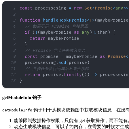
1
const
 processesing 
=
new
Set
<
Promise
<
any
>>
2
3
function
handleHookPromise
<
T
>
(
maybePromise
4
// 如果不是 Promise 直接返回
5
if
(
!
(
maybePromise 
as
any
)
?.
then
)
{
6
return
7
}
8
// Promise 异步任务放入集合
9
const
 promise 
=
 maybePromise 
as
Promise
<
10
  processesing
.
add
(
promise
)
11
// 异步任务执行完成后从集合移除
12
return
 promise
.
finally
(
(
)
=>
 processesin
13
}
getModuleInfo 钩子
钩子用于从模块依赖图中获取模块信息，在没有模块
getModuleInfo
能够限制数据操作权限，只能有 get 获取操作，而不能
动态生成模块信息，可以节约内存，在需要的时候才生成