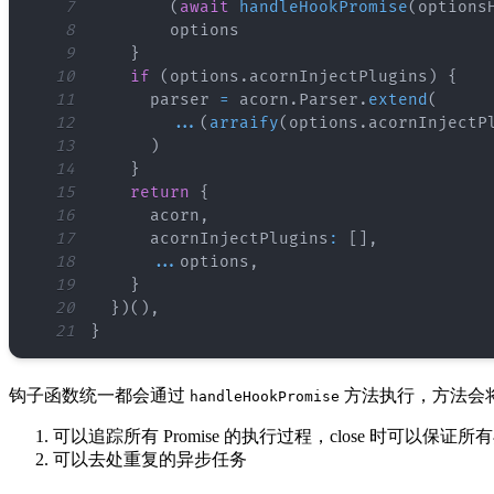
7
(
await
handleHookPromise
(
options
8
9
}
10
if
(
options
.
acornInjectPlugins
)
{
11
      parser 
=
 acorn
.
Parser
.
extend
(
12
...
(
arraify
(
options
.
acornInjectP
13
)
14
}
15
return
{
16
      acorn
,
17
      acornInjectPlugins
:
[
]
,
18
...
options
,
19
}
20
}
)
(
)
,
21
}
钩子函数统一都会通过
方法执行，方法会将 p
handleHookPromise
可以追踪所有 Promise 的执行过程，close 时可以保
可以去处重复的异步任务