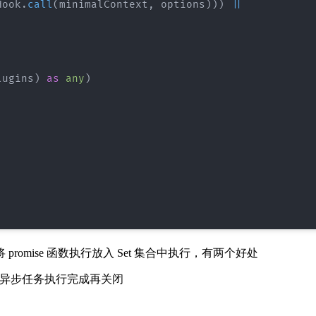
Hook
.
call
(
minimalContext
,
 options
)
)
)
||
lugins
)
as
any
)
romise 函数执行放入 Set 集合中执行，有两个好处
证所有异步任务执行完成再关闭