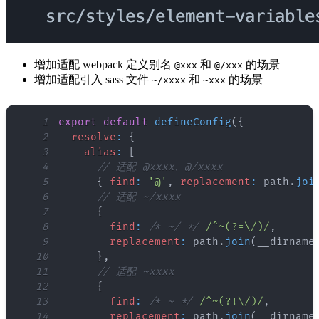
增加适配 webpack 定义别名
和
的场景
@xxx
@/xxx
增加适配引入 sass 文件
和
的场景
~/xxxx
~xxx
1
export
default
defineConfig
(
{
2
resolve
:
{
3
alias
:
[
4
// 适配 @xxxx、@/xxxx
5
{
find
:
'@'
,
replacement
:
 path
.
joi
6
// 适配 ~/xxxx
7
{
8
find
:
/* ~/ */
/
^~(?=\/)
/
,
9
replacement
:
 path
.
join
(
__dirname
10
}
,
11
// 适配 ~xxxx
12
{
13
find
:
/* ~ */
/
^~(?!\/)
/
,
14
replacement
:
 path
.
join
(
__dirname