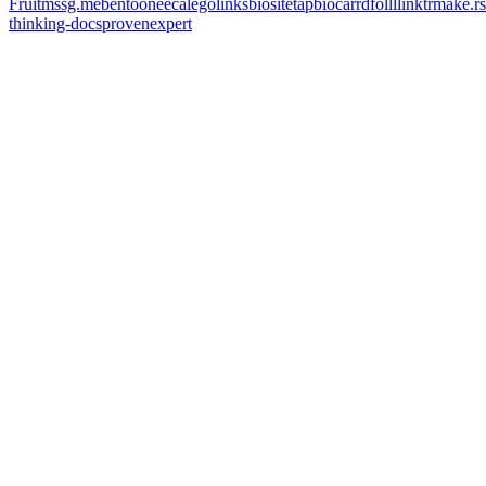
Fruit
mssg.me
bento
onee
cal
egolinks
biosite
tapbio
carrd
folll
linktr
make.rs
thinking-docs
provenexpert