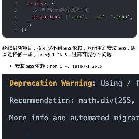
2
resolve
:
{
3
// 手动配置后缀名忽略选项
4
extensions
:
[
'.vue'
,
'.js'
,
'.json'
,
'
5
}
,
6
}
)
继续启动项目，提示找不到 sass 依赖，只能重新安装 sass，版
本选择低一些，
，过高可能存在问题
sass@~1.26.5
安装 sass 依赖：
npm i -D sass@~1.26.5