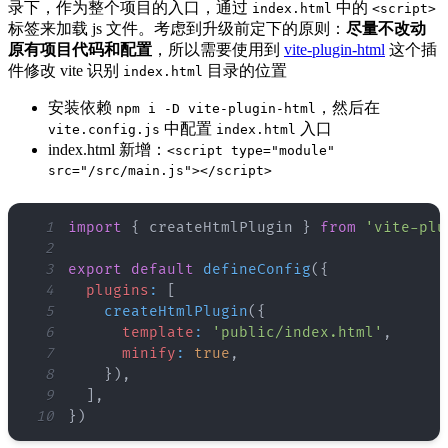
录下，作为整个项目的入口，通过
中的
index.html
<script>
标签来加载 js 文件。考虑到升级前定下的原则：
尽量不改动
原有项目代码和配置
，所以需要使用到
vite-plugin-html
这个插
件修改 vite 识别
目录的位置
index.html
安装依赖
，然后在
npm i -D vite-plugin-html
中配置
入口
vite.config.js
index.html
index.html 新增：
<script type="module"
src="/src/main.js"></script>
1
import
{
 createHtmlPlugin 
}
from
'vite-plu
2
3
export
default
defineConfig
(
{
4
plugins
:
[
5
createHtmlPlugin
(
{
6
template
:
'public/index.html'
,
7
minify
:
true
,
8
}
)
,
9
]
,
10
}
)