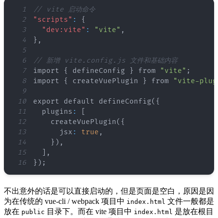
1
// vite 启动命令
2
"scripts"
:
{
3
"dev:vite"
:
"vite"
,
4
}
,
5
6
// 新增 vite.config.js 文件和基础内容
7
import 
{
 defineConfig 
}
 from 
"vite"
8
import 
{
 createVuePlugin 
}
 from 
"vite-plug
9
10
export default defineConfig(
{
11
  plugins
:
[
12
    createVuePlugin(
{
13
      jsx
:
true
,
14
}
)
,
15
]
,
16
}
);
不出意外的话是可以直接启动的，但是页面是空白，原因是因
为在传统的 vue-cli / webpack 项目中
文件一般都是
index.html
放在
目录下。而在 vite 项目中
是放在根目
public
index.html