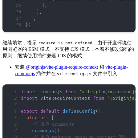
15
}
,
16
]
,
17
}
,
18
}
)
继续填坑，提示
，由于开发环境使
require is not defined
用浏览器的 ESM 模式，不支持 CJS 模式，本着不修改源码的
原则，继续使用插件兼容 CJS 的模式
安装
@originjs/vite-plugin-require-context
和
vite-plugin-
commonjs
插件并在
文件中引入
vite.config.js
1
import
commonjs
from
'vite-plugin-commonjs
2
import
ViteRequireContext
from
'@originjs/
3
4
export
default
defineConfig
(
{
5
plugins
:
[
6
// 兼容 commonjs
7
commonjs
(
)
,
8
// 兼容 webpack require.context 写法