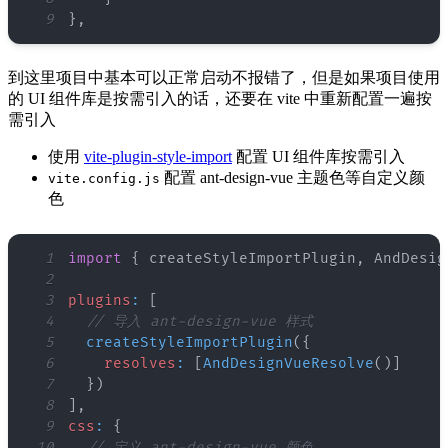
9
}
,
到这里项目中基本可以正常启动不报错了，但是如果项目使用
的 UI 组件库是按需引入的话，还要在 vite 中重新配置一遍按
需引入
使用
vite-plugin-style-import
配置 UI 组件库按需引入
配置 ant-design-vue 主题色等自定义颜
vite.config.js
色
1
import
{
 createStyleImportPlugin
,
AndDesig
2
3
plugins
:
[
4
// 导入 ant-design-vue 样式
5
createStyleImportPlugin
(
{
6
resolves
:
[
AndDesignVueResolve
(
)
]
7
}
)
8
]
,
9
css
:
{
10
// 定义 ant-design-vue 颜色