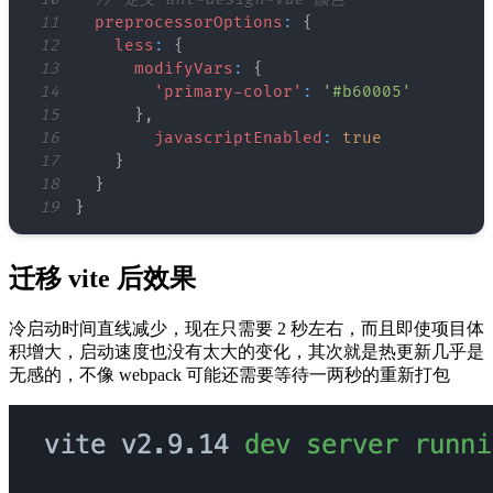
11
preprocessorOptions
:
{
12
less
:
{
13
modifyVars
:
{
14
'primary-color'
:
'#b60005'
15
}
,
16
javascriptEnabled
:
true
17
}
18
}
19
}
迁移 vite 后效果
冷启动时间直线减少，现在只需要 2 秒左右，而且即使项目体
积增大，启动速度也没有太大的变化，其次就是热更新几乎是
无感的，不像 webpack 可能还需要等待一两秒的重新打包