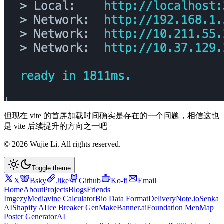
但现在 vite 的首屏加载时间确实是存在的一个问题，相信这也
是 vite 后续提升的方向之一吧
©
2026
Wujie Li
. All rights reserved.
Toggle theme
X
Bsky
Jike
Github
Ko-fi
Email
Home
About
Projects
Blogs
Friends
Imgezy
Mediavine Calculator
Bio Data Format
DeliveryNote.io
Senka
AI
Shapify AI
Ice Breaker Gen
MakeBanner.ai
Foundation Men
Map
Poster Generator
AI