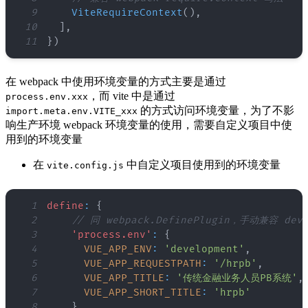
9
ViteRequireContext
(
)
,
10
]
,
11
}
)
在 webpack 中使用环境变量的方式主要是通过
，而 vite 中是通过
process.env.xxx
的方式访问环境变量，为了不影
import.meta.env.VITE_xxx
响生产环境 webpack 环境变量的使用，需要自定义项目中使
用到的环境变量
在
中自定义项目使用到的环境变量
vite.config.js
1
define
:
{
2
// 同 webpack.DefinePlugin，手动兼容 dev 
3
'process.env'
:
{
4
VUE_APP_ENV
:
'development'
,
5
VUE_APP_REQUESTPATH
:
'/hrpb'
,
6
VUE_APP_TITLE
:
'传统金融业务人员PB系统'
,
7
VUE_APP_SHORT_TITLE
:
'hrpb'
8
}